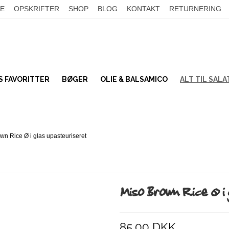
E
OPSKRIFTER
SHOP
BLOG
KONTAKT
RETURNERING
 FAVORITTER
BØGER
OLIE & BALSAMICO
ALT TIL SAL
TILSMAGNING
Bønner
SALATTOPPING
Linser
wn Rice Ø i glas upasteuriseret
KORN
Frø og kerner
SER
UMAMI
Nødder
Tørret frugt & bær
Miso & soja
Miso Brown Rice Ø i
Kokos
Sennep & Sylt
BÆLGFRUGTER
SALATPAKKER
85,00 DKK