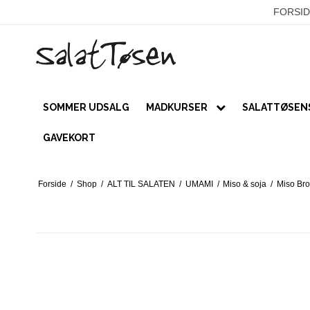
FORSID
SOMMER UDSALG
MADKURSER
SALATTØSENS
PRIVATE
GAVEKORT
Kurser
Forside
/
Shop
/
ALT TIL SALATEN
/
UMAMI
/
Miso & soja
/
Miso Bro
Online forløb
VIRKSOMHEDER / LUKKEDE KUR