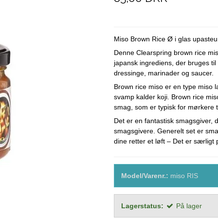
SØDT
Ærter
Miso Brown Rice Ø i glas upasteu
Denne Clearspring brown rice mis
japansk ingrediens, der bruges til
dressinge, marinader og saucer.
Brown rice miso er en type miso la
svamp kalder koji. Brown rice mi
smag, som er typisk for mørkere 
Det er en fantastisk smagsgiver, 
smagsgivere. Generelt set er smag
dine retter et løft – Det er særlig
Model/Varenr.:
miso RIS
Lagerstatus:
På lager