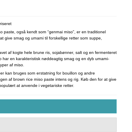
riseret
o paste, også kendt som “genmai miso”, er en traditionel
 at give smag og umami til forskellige retter som suppe,
vet af kogte hele brune ris, sojabønner, salt og en fermenteret
so har en karakteristisk nøddeagtig smag og en dyb umami-
typer af miso.
der kan bruges som erstatning for bouillon og andre
en af brown rice miso paste intens og rig. Køb den for at give
t populært at anvende i vegetariske retter.