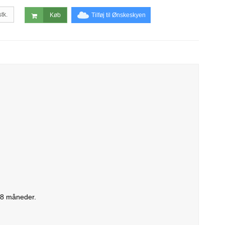
stk.
Tilføj til Ønskeskyen
Køb
 18 måneder.