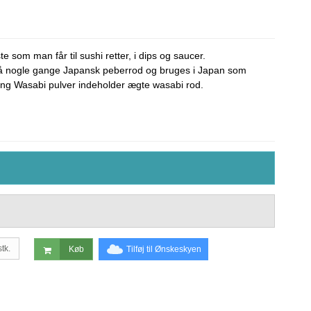
 som man får til sushi retter, i dips og saucer.
å nogle gange Japansk peberrod og bruges i Japan som
spring Wasabi pulver indeholder ægte wasabi rod.
stk.
Tilføj til Ønskeskyen
Køb