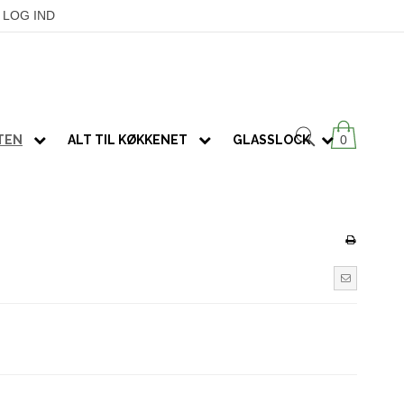
LOG IND
ATEN
ALT TIL KØKKENET
GLASSLOCK
0
SPIRER
KØKKENGREJ
OVNFASTE FADE
GLAS M/ VENTIL
Redskaber
Frø
GLAS U/ VENTIL
Fade & skåle
Spireglas
RUSTFRIT STÅL
Nature's Design
SÆT
Dehydratorer
TERMOKOPPER
MODULAR
PUKKA-te