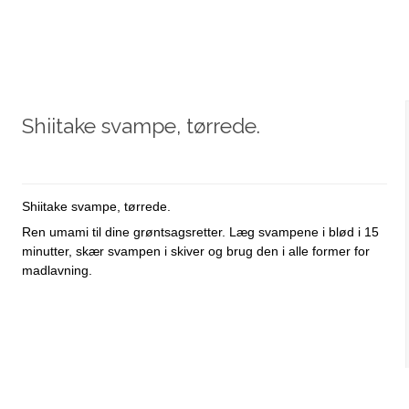
Shiitake svampe, tørrede.
Shiitake svampe, tørrede.
Ren umami til dine grøntsagsretter. Læg svampene i blød i 15
minutter, skær svampen i skiver og brug den i alle former for
madlavning.