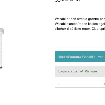
SØDT
Ærter
Wasabi er den stærke grønne paste
Wasabi planten/roden kaldes ogs
tilbehør til rå fiske retter. Clear
Model/Varenr.:
Wasabi pulver
Lagerstatus:
På lager