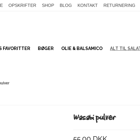
E
OPSKRIFTER
SHOP
BLOG
KONTAKT
RETURNERING
 FAVORITTER
BØGER
OLIE & BALSAMICO
ALT TIL SAL
TILSMAGNING
Bønner
SALATTOPPING
Linser
pulver
KORN
Frø og kerner
SER
UMAMI
Nødder
Tørret frugt & bær
Miso & soja
Wasabi pulver
Kokos
Sennep & Sylt
BÆLGFRUGTER
SALATPAKKER
55,00 DKK