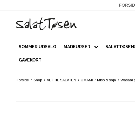
FORSID
SOMMER UDSALG
MADKURSER
SALATTØSENS
PRIVATE
GAVEKORT
Kurser
Forside
/
Shop
/
ALT TIL SALATEN
/
UMAMI
/
Miso & soja
/
Wasabi 
Online forløb
VIRKSOMHEDER / LUKKEDE KUR