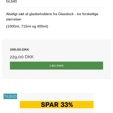
GL640
Alsidigt sæt af glasbeholdere fra Glasslock - tre forskellige
størrelser
(1000ml, 715ml og 400ml)
299,00 DKK
229,00 DKK
Læs mere
TILBUD