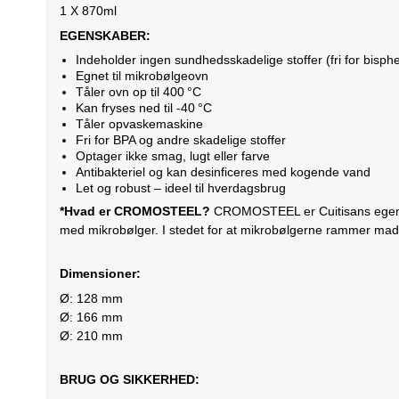
1 X 870ml
EGENSKABER:
Indeholder ingen sundhedsskadelige stoffer (fri for bisph
Egnet til mikrobølgeovn
Tåler ovn op til 400 °C
Kan fryses ned til -40 °C
Tåler opvaskemaskine
Fri for BPA og andre skadelige stoffer
Optager ikke smag, lugt eller farve
Antibakteriel og kan desinficeres med kogende vand
Let og robust – ideel til hverdagsbrug
*Hvad er CROMOSTEEL?
CROMOSTEEL er Cuitisans egenudvik
med mikrobølger. I stedet for at mikrobølgerne rammer made
Dimensioner:
Ø: 128 mm
Ø: 166 mm
Ø: 210 mm
BRUG OG SIKKERHED: