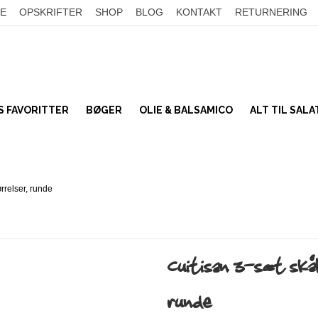
E
OPSKRIFTER
SHOP
BLOG
KONTAKT
RETURNERING
 FAVORITTER
BØGER
OLIE & BALSAMICO
ALT TIL SAL
TILSMAGNING
Bønner
SALATTOPPING
Linser
tørrelser, runde
KORN
Frø og kerner
SER
UMAMI
Nødder
Tørret frugt & bær
Miso & soja
Cuitisan 3-sæt skåle
Kokos
Sennep & Sylt
runde
BÆLGFRUGTER
SALATPAKKER