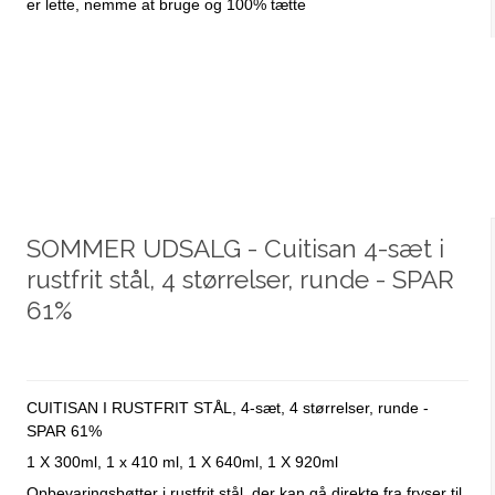
er lette, nemme at bruge og 100% tætte
SOMMER UDSALG - Cuitisan 4-sæt i
rustfrit stål, 4 størrelser, runde - SPAR
61%
CUITISAN I RUSTFRIT STÅL, 4-sæt, 4 størrelser, runde -
SPAR 61%
1 X 300ml, 1 x 410 ml, 1 X 640ml, 1 X 920ml
Opbevaringsbøtter i rustfrit stål, der kan gå direkte fra fryser til