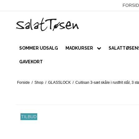
FORSID
SOMMER UDSALG
MADKURSER
SALATTØSENS
PRIVATE
GAVEKORT
Kurser
Forside
/
Shop
/
GLASSLOCK
/
Cuitisan 3-sæt skåle i rustfrit stål, 3 s
Online forløb
VIRKSOMHEDER / LUKKEDE KUR
TILBUD