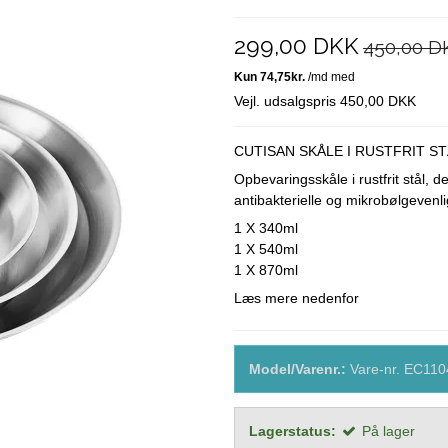
SØDT
Ærter
299,00 DKK
450,00 D
Vejl. udsalgspris 450,00 DKK
CUTISAN SKÅLE I RUSTFRIT STÅL
Opbevaringsskåle i rustfrit stål, de
antibakterielle og mikrobølgeven
1 X 340ml
1 X 540ml
1 X 870ml
Læs mere nedenfor
Model/Varenr.:
Vare-nr. EC11
Lagerstatus:
På lager