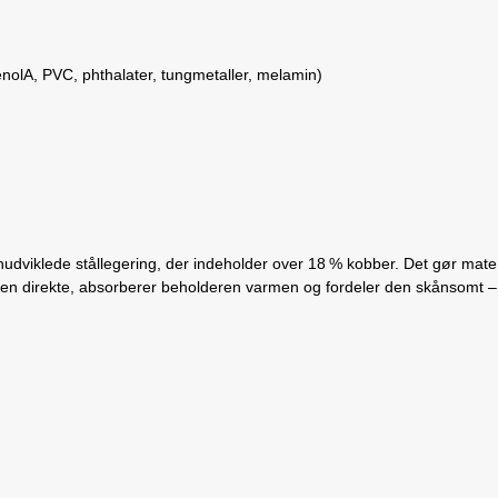
enolA, PVC, phthalater, tungmetaller, melamin)
lede stållegering, der indeholder over 18 % kobber. Det gør materiale
n direkte, absorberer beholderen varmen og fordeler den skånsomt – h