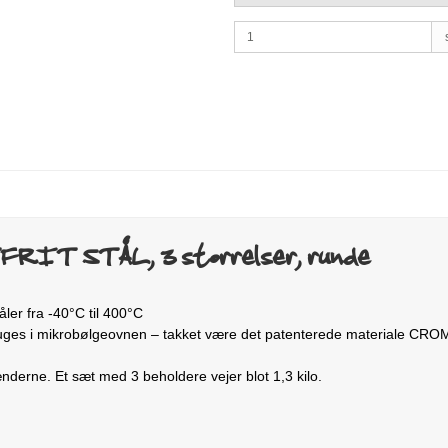
RIT STÅL, 3 størrelser, runde
tåler fra -40°C til 400°C
kan bruges i mikrobølgeovnen – takket være det patenterede materiale C
 hænderne. Et sæt med 3 beholdere vejer blot 1,3 kilo.