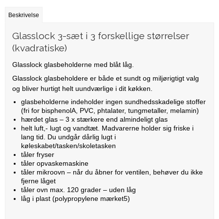
Beskrivelse
Glasslock 3-sæt i 3 forskellige størrelser
(kvadratiske)
Glasslock glasbeholderne med blåt låg.
Glasslock glasbeholdere er både et sundt og miljørigtigt valg
og bliver hurtigt helt uundværlige i dit køkken.
glasbeholderne indeholder ingen sundhedsskadelige stoffer
(fri for bisphenolA, PVC, phtalater, tungmetaller, melamin)
hærdet glas – 3 x stærkere end almindeligt glas
helt luft,- lugt og vandtæt. Madvarerne holder sig friske i
lang tid. Du undgår dårlig lugt i
køleskabet/tasken/skoletasken
tåler fryser
tåler opvaskemaskine
tåler mikroovn – når du åbner for ventilen, behøver du ikke
fjerne låget
tåler ovn max. 120 grader – uden låg
låg i plast (polypropylene mærket5)