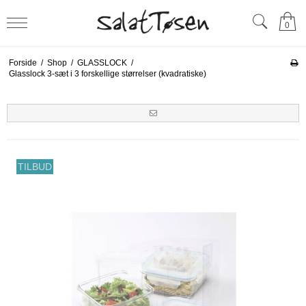
0
Forside
/
Shop
/
GLASSLOCK
/
Glasslock 3-sæt i 3 forskellige størrelser (kvadratiske)
TILBUD