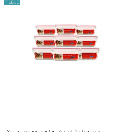
TILBUD
Special edition, ovnfast, 9-sæt, 3 x forskellige