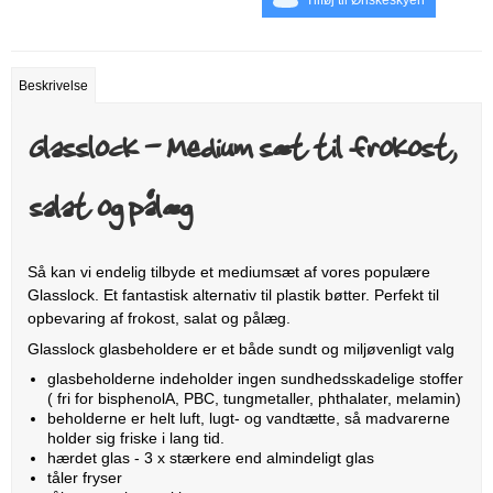
Tilføj til Ønskeskyen
Beskrivelse
Glasslock - Medium sæt til frokost,
salat og pålæg
Så kan vi endelig tilbyde et mediumsæt af vores populære
Glasslock. Et fantastisk alternativ til plastik bøtter. Perfekt til
opbevaring af frokost, salat og pålæg.
Glasslock glasbeholdere er et både sundt og miljøvenligt valg
glasbeholderne indeholder ingen sundhedsskadelige stoffer
( fri for bisphenolA, PBC, tungmetaller, phthalater, melamin)
beholderne er helt luft, lugt- og vandtætte, så madvarerne
holder sig friske i lang tid.
hærdet glas - 3 x stærkere end almindeligt glas
tåler fryser