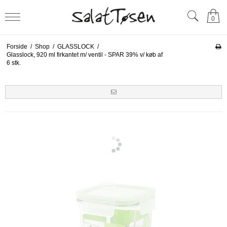
0
Forside
/
Shop
/
GLASSLOCK
/
Glasslock, 920 ml firkantet m/ ventil - SPAR 39% v/ køb af
6 stk.