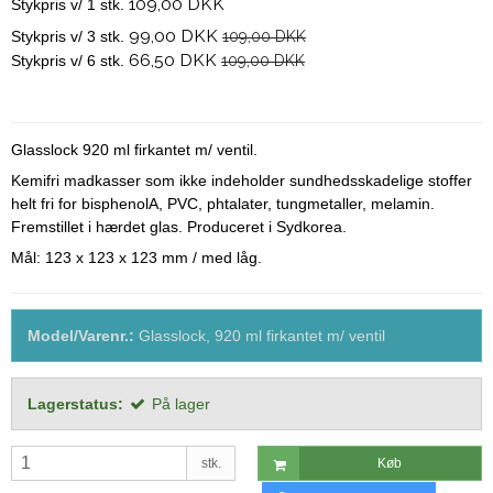
109,00 DKK
Stykpris v/ 1 stk.
99,00 DKK
Stykpris v/ 3 stk.
109,00 DKK
66,50 DKK
Stykpris v/ 6 stk.
109,00 DKK
Glasslock 920 ml firkantet m/ ventil.
Kemifri madkasser som ikke indeholder sundhedsskadelige stoffer
helt fri for bisphenolA, PVC, phtalater, tungmetaller, melamin.
Fremstillet i hærdet glas. Produceret i Sydkorea.
Mål: 123 x 123 x 123 mm / med låg.
Model/Varenr.:
Glasslock, 920 ml firkantet m/ ventil
Lagerstatus:
På lager
stk.
Køb