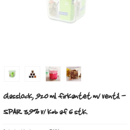
Glasslock, 920 ml firkantet m/ ventil -
SPAR 39% v/ køb af 6 stk.