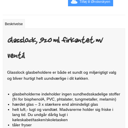
Tilføj til Ønskeskyen
Beskrivelse
Glasslock, 920 ml firkantet m/
ventil
Glasslock glasbeholdere er både et sundt og miljørigtigt valg
og bliver hurtigt helt uundværlige i dit køkken.
glasbeholderne indeholder ingen sundhedsskadelige stoffer
(fri for bisphenolA, PVC, phtalater, tungmetaller, melamin)
hærdet glas – 3 x stærkere end almindeligt glas
helt luft,- lugt og vandtæt. Madvarerne holder sig friske i
lang tid. Du undgår dårlig lugt i
køleskabet/tasken/skoletasken
tåler fryser