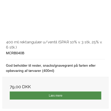
400 ml rektangulær u/ventil (SPAR 10% v. 3 stk, 25% v.
6 stk.)
MCRB040B
God beholder til rester, snacks/gnavegrønt på farten eller
opbevaring af tørvarer (400ml)
79,00 DKK
Læs mere