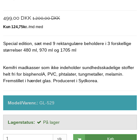
499,00 DKK
1.200,00 DKK
Special edition, sæt med 9 rektangulære beholdere i 3 forskellige
størrelser 480 ml, 970 ml og 1705 ml
Kemifri madkasser som ikke indeholder sundhedsskadelige stoffer
helt fri for bisphenolA, PVC, phtalater, tungmetaller, melamin.
Fremstillet i hærdet glas. Produceret i Sydkorea.
Model/Varenr.:
GL-529
Lagerstatus:
På lager
stk.
Køb