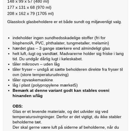
148 x 99 x 57 (480 ml)
177 x 131 x 68 (970 ml)
208 x 162 x 79 (1705 ml)
Glasslock glasbeholdere er et både sundt og miljøvenligt valg.
indeholder ingen sundhedsskadelige stoffer (fri for
bisphenolA, PVC, phthalater, tungmetaller, melamin)
hærdet glas – 3 gange stærkere end almindeligt glas
helt luft,-lugt og vandtæt. Madvarerne holder sig friske i lang
tid. Du undgår dårlig lugt i køleskabet.
tåler mikroovn – uden låg
tåler fryser – undgå at sætte beholderen direkte fra fryser til
ovn (store temperaturudsving)
tåler opvaskemaskine
låg i plast (polypropylene mærket5)
Bemærk at denne variant godt kan stables oveni
hinanden u/låg
OBS:
Glas er et levende materiale, og det udvider sig ved
temperatursvingninger. Derfor er det vigtigt, du ikke stabler
beholderne tæt.
Der skal gerne være luft på siderne af beholderne, når du