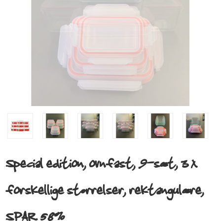
Special edition, ovnfast, 9-sæt, 3 x
forskellige størrelser, rektangulære,
SPAR 58%