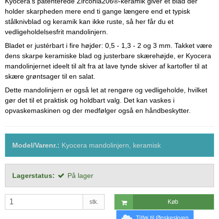
Kyocera’s patenterede Zirconia206®-keramik giver et blad der
holder skarpheden mere end ti gange længere end et typisk
stålknivblad og keramik kan ikke ruste, så her får du et
vedligeholdelsesfrit mandolinjern.
Bladet er justérbart i fire højder: 0,5 - 1,3 - 2 og 3 mm. Takket være
dens skarpe keramiske blad og justerbare skærehøjde, er Kyocera
mandolinjernet ideelt til alt fra at lave tynde skiver af kartofler til at
skære grøntsager til en salat.
Dette mandolinjern er også let at rengøre og vedligeholde, hvilket
gør det til et praktisk og holdbart valg. Det kan vaskes i
opvaskemaskinen og der medfølger også en håndbeskytter.
Model/Varenr.:
Kyocera mandolinjern, keramisk
Lagerstatus:
På lager
stk.
Køb
Tilføj til Ønskeskyen