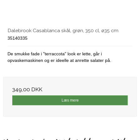
Dalebrook Casablanca skål, grøn, 350 cl, ø35 cm
35140335
De smukke fade i "terraccota" look er lette, går i
opvaskemaskinen og er ideelle at anrette salater på.
349,00 DKK
Læs mere