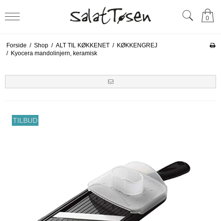
0
Forside
/
Shop
/
ALT TIL KØKKENET
/
KØKKENGREJ
/
Kyocera mandolinjern, keramisk
TILBUD