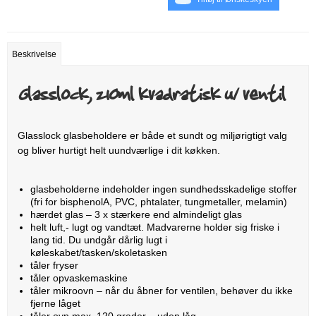
Beskrivelse
Glasslock, 210ml kvadratisk u/ ventil
Glasslock glasbeholdere er både et sundt og miljørigtigt valg
og bliver hurtigt helt uundværlige i dit køkken.
glasbeholderne indeholder ingen sundhedsskadelige stoffer
(fri for bisphenolA, PVC, phtalater, tungmetaller, melamin)
hærdet glas – 3 x stærkere end almindeligt glas
helt luft,- lugt og vandtæt. Madvarerne holder sig friske i
lang tid. Du undgår dårlig lugt i
køleskabet/tasken/skoletasken
tåler fryser
tåler opvaskemaskine
tåler mikroovn – når du åbner for ventilen, behøver du ikke
fjerne låget
tåler ovn max. 120 grader – uden låg