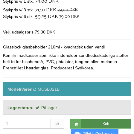
79,00 DKK
Stykpris v/ 1 stk.
71,10 DKK
Stykpris v/ 3 stk.
79,00 DKK
59,25 DKK
Stykpris v/ 6 stk.
79,00 DKK
Vejl. udsalgspris 79,00 DKK
Glasslock glasbeholder 210ml - kvadratisk uden ventil
Kemifri madkasser som ikke indeholder sundhedsskadelige stoffer
helt fri for bisphenolA, PVC, phtalater, tungmetaller, melamin.
Fremstillet i hærdet glas. Produceret i Sydkorea.
Model/Varenr.:
MCSB021B
Lagerstatus:
På lager
stk.
Køb
Tilføj til Ønskeskyen