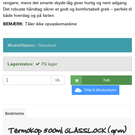
rengøre, mens det smarte skyde-låg giver hurtig og nem adgang.
Det robuste håndtag sikrer et godt og komfortabelt greb – perfekt til
både hverdag og på farten.
BEMÆRK
: Tåler ikke opvaskemaskine
Model/Varenr.:
Glasslock
Lagerstatus:
På lager
stk.
Køb
Tilføj til Ønskeskyen
Beskrivelse
Termokop 500ml GLASSLOCK (grøn)