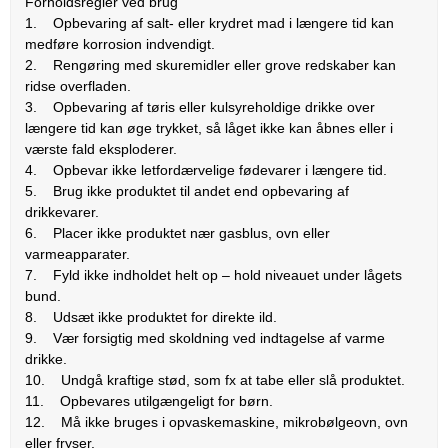
Forholdsregler ved brug
1. Opbevaring af salt- eller krydret mad i længere tid kan
medføre korrosion indvendigt.
2. Rengøring med skuremidler eller grove redskaber kan
ridse overfladen.
3. Opbevaring af tøris eller kulsyreholdige drikke over
længere tid kan øge trykket, så låget ikke kan åbnes eller i
værste fald eksploderer.
4. Opbevar ikke letfordærvelige fødevarer i længere tid.
5. Brug ikke produktet til andet end opbevaring af
drikkevarer.
6. Placer ikke produktet nær gasblus, ovn eller
varmeapparater.
7. Fyld ikke indholdet helt op – hold niveauet under lågets
bund.
8. Udsæt ikke produktet for direkte ild.
9. Vær forsigtig med skoldning ved indtagelse af varme
drikke.
10. Undgå kraftige stød, som fx at tabe eller slå produktet.
11. Opbevares utilgængeligt for børn.
12. Må ikke bruges i opvaskemaskine, mikrobølgeovn, ovn
eller fryser.