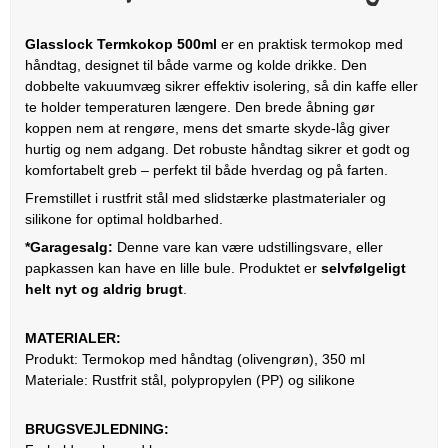
Glasslock Termkokop 500ml
er en praktisk termokop med
håndtag, designet til både varme og kolde drikke. Den
dobbelte vakuumvæg sikrer effektiv isolering, så din kaffe eller
te holder temperaturen længere. Den brede åbning gør
koppen nem at rengøre, mens det smarte skyde-låg giver
hurtig og nem adgang. Det robuste håndtag sikrer et godt og
komfortabelt greb – perfekt til både hverdag og på farten.
Fremstillet i rustfrit stål med slidstærke plastmaterialer og
silikone for optimal holdbarhed.
*Garagesalg:
Denne vare kan være udstillingsvare, eller
papkassen kan have en lille bule. Produktet er
selvfølgeligt
helt nyt og aldrig brugt
.
MATERIALER:
Produkt: Termokop med håndtag (olivengrøn), 350 ml
Materiale: Rustfrit stål, polypropylen (PP) og silikone
BRUGSVEJLEDNING: