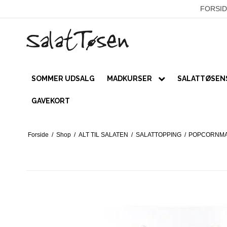
FORSID
SOMMER UDSALG
MADKURSER
SALATTØSENS
PRIVATE
GAVEKORT
Kurser
Forside
/
Shop
/
ALT TIL SALATEN
/
SALATTOPPING
/
POPCORNMA
Online forløb
VIRKSOMHEDER / LUKKEDE KUR