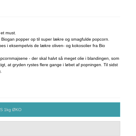
 et must.
 Biogan popper op til super lækre og smagfulde popcorn.
s i eksempelvis de lækre oliven- og kokosolier fra Bio
popcornmajsene - der skal halvt så meget olie i blandingen, som
igt, at gryden rystes flere gange i løbet af popningen. Til sidst
.
 1kg ØKO