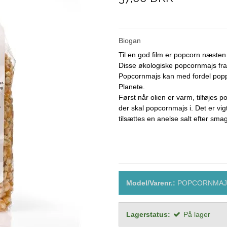
SØDT
Ærter
Biogan
Til en god film er popcorn næsten
Disse økologiske popcornmajs fra
Popcornmajs kan med fordel poppe
Planete.
Først når olien er varm, tilføjes 
der skal popcornmajs i. Det er vigt
tilsættes en anelse salt efter smag
Model/Varenr.:
POPCORNMAJS
Lagerstatus:
På lager