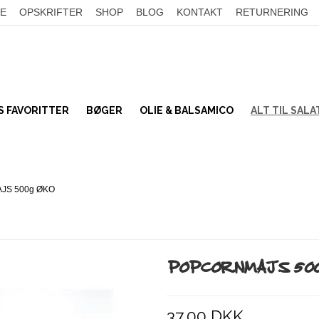
E
OPSKRIFTER
SHOP
BLOG
KONTAKT
RETURNERING
 FAVORITTER
BØGER
OLIE & BALSAMICO
ALT TIL SAL
TILSMAGNING
Bønner
SALATTOPPING
Linser
JS 500g ØKO
KORN
Frø og kerner
SER
UMAMI
Nødder
Tørret frugt & bær
Miso & soja
POPCORNMAJS 500
Kokos
Sennep & Sylt
BÆLGFRUGTER
SALATPAKKER
37,00 DKK