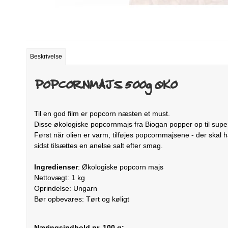
Beskrivelse
POPCORNMAJS 500g ØKO
Til en god film er popcorn næsten et must.
Disse økologiske popcornmajs fra Biogan popper op til supe
Først når olien er varm, tilføjes popcornmajsene - der skal h
sidst tilsættes en anelse salt efter smag.
Ingredienser
: Økologiske popcorn majs
Nettovægt: 1 kg
Oprindelse: Ungarn
Bør opbevares: Tørt og køligt
Næringsindhold pr. 100 g: