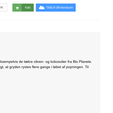
stk.
Tilføj til Ønskeskyen
Køb
empelvis de lækre oliven- og kokosolier fra Bio Planete.
gt, at gryden rystes flere gange i løbet af popningen. Til