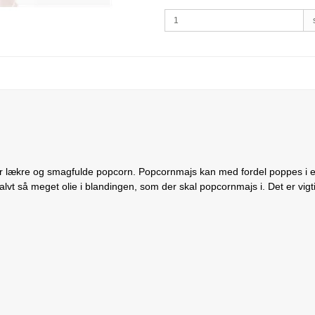
r lækre og smagfulde popcorn. Popcornmajs kan med fordel poppes i eks
alvt så meget olie i blandingen, som der skal popcornmajs i. Det er vigti