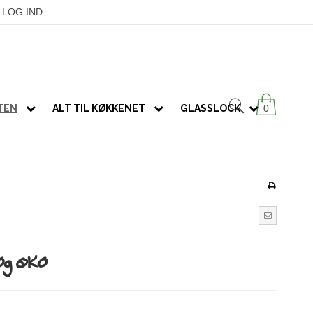
LOG IND
ATEN
ALT TIL KØKKENET
GLASSLOCK
0
SPIRER
KØKKENGREJ
OVNFASTE FADE
GLAS M/ VENTIL
Redskaber
Frø
GLAS U/ VENTIL
Fade & skåle
Spireglas
RUSTFRIT STÅL
Nature's Design
SÆT
Dehydratorer
g ØKO
TERMOKOPPER
MODULAR
PUKKA-te