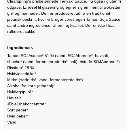
Clearspring's prisbelønnede Teriyaki Sauce, nu også i glutenfri
udgave. Er ideel til glasering og egner sig eminent til wokretter,
grill og marinader. Den er produceret udfra en traditionel
japansk opskrift, hvor vi bruger vores egen Tamari Soja Sauce
samt andre ingredienser af en høj kvalitet. Der er ikke tilsat
raffineret sukker.
Ingredienser:
Tamari SOJAsauce* 51 % (vand, SOJAbønner*, havsalt,
shochu* (vand, fermenterede ris*, salt), ristede SOJAbønner*)
Rissirup* 28 %
Hvidvinseddike*
Mirin* (søde ris*, vand, fermenterede ris*)
Alkohol fra korn (ethanol)*
Hvidløgspuré*
Havsalt
Æblejuicekoncentrat*
Sort peber*
Hvid peber*
Vand