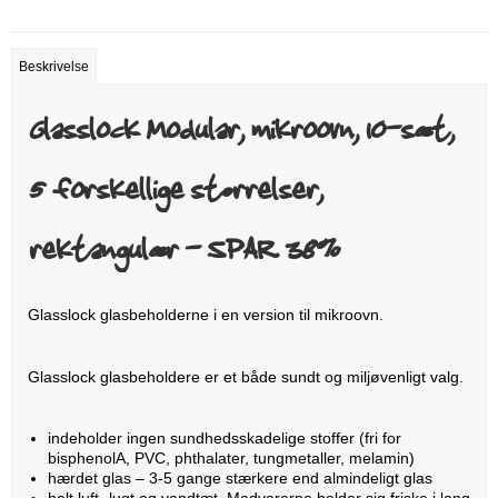
Beskrivelse
Glasslock Modular, mikroovn, 10-sæt,
5 forskellige størrelser,
rektangulær - SPAR 38%
Glasslock glasbeholderne i en version til mikroovn.
Glasslock glasbeholdere er et både sundt og miljøvenligt valg.
indeholder ingen sundhedsskadelige stoffer (fri for
bisphenolA, PVC, phthalater, tungmetaller, melamin)
hærdet glas – 3-5 gange stærkere end almindeligt glas
helt luft,-lugt og vandtæt. Madvarerne holder sig friske i lang