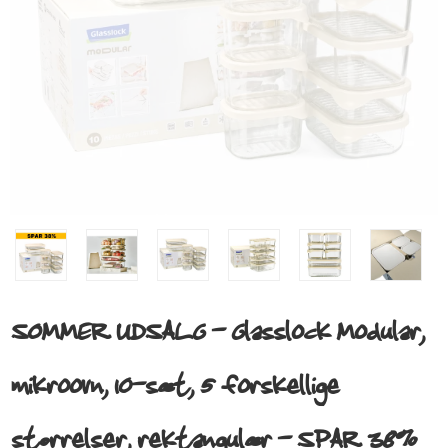
SOMMER UDSALG - Glasslock Modular,
mikroovn, 10-sæt, 5 forskellige
størrelser, rektangulær - SPAR 38%