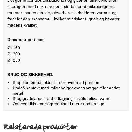
Det gør materialet antibakterielt og giver en unik evne til at
interagere med mikrobølger. I stedet for at mikrobølgerne
rammer maden direkte, absorberer beholderen varmen og
fordeler den skånsomt – hvilket mindsker fugttab og bevarer
madens kvalitet.
Dimensioner i mm:
Ø: 160
Ø: 200
Ø: 250
BRUG OG SIKKERHED:
Brug kun én beholder i mikroovnen ad gangen
Undgå kontakt med mikrobølgeovnens vægge eller andet
metal
Brug grydelapper ved udtagning – stålet bliver varmt
Opbevar ikke mælkeprodukter i mere end en uge
Relaterede produkter