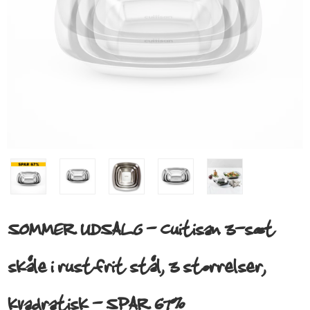
SOMMER UDSALG - Cuitisan 3-sæt
skåle i rustfrit stål, 3 størrelser,
kvadratisk - SPAR 67%