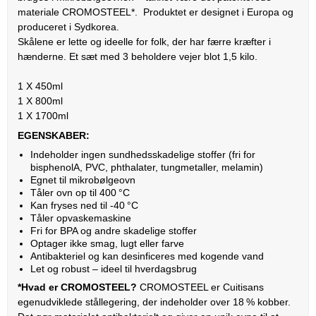
materiale CROMOSTEEL*. Produktet er designet i Europa og
produceret i Sydkorea.
Skålene er lette og ideelle for folk, der har færre kræfter i
hænderne. Et sæt med 3 beholdere vejer blot 1,5 kilo.
1 X 450ml
1 X 800ml
1 X 1700ml
EGENSKABER:
Indeholder ingen sundhedsskadelige stoffer (fri for
bisphenolA, PVC, phthalater, tungmetaller, melamin)
Egnet til mikrobølgeovn
Tåler ovn op til 400 °C
Kan fryses ned til -40 °C
Tåler opvaskemaskine
Fri for BPA og andre skadelige stoffer
Optager ikke smag, lugt eller farve
Antibakteriel og kan desinficeres med kogende vand
Let og robust – ideel til hverdagsbrug
*Hvad er CROMOSTEEL?
CROMOSTEEL er Cuitisans
egenudviklede stållegering, der indeholder over 18 % kobber.