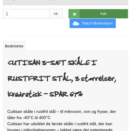
stk.
Køb
Tilføj til Ønskeskyen
Beskrivelse
CUTISAN 3-SÆT SKÅLE I
RUSTFRIT STÅL, 3 størrelser,
kvadratisk - SPAR 67%
Cuitisan skåle i rustfrit stål – til mikroovn, ovn og fryser, der
tåler fra -40°C til 400°C
Cuitisan har udviklet de første skåle i rustfrit stål, der kan
bruges i mikrobølgeovnen – takket være det patenterede