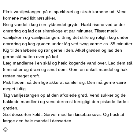
Flæk vaniljestangen på et spækbræt og skrab kornene ud. Vend
kornene med lidt rørsukker.
Bring vandet i kog i en tykbundet gryde. Hæld risene ved under
omrøring og lad det simrekoge et par minutter. Tilsæt mælk,
vaniljekorn og vaniljestangen. Bring det stille og roligt i kog under
omrøring og kog grøden under låg ved svag varme ca. 35 minutter.
Kig til den løbene og rør gerne i den. Afkøl grøden og lad den
gerne stå natten over på køl.
Læg mandlerne i en skål og hæld kogende vand over. Lad dem stå
5 minutter og dræn og smut dem. Gem en enkelt mandel og hak
resten meget groft.
Pisk fløden, så den lige akkurat samler sig. Den må gerne være
meget luftig.
Tag vaniljestangen op af den afkølede grød. Vend sukker og de
hakkede mandler i og vend dernæst forsigtigt den piskede fløde i
grøden.
Sæt desserten koldt. Server med lun kirsebærsovs. Og husk at
lægge den hele mandel i desserten
😊