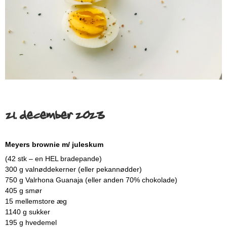
21. december 2023
Meyers brownie m/ juleskum
(42 stk – en HEL bradepande)
300 g valnøddekerner (eller pekannødder)
750 g Valrhona Guanaja (eller anden 70% chokolade)
405 g smør
15 mellemstore æg
1140 g sukker
195 g hvedemel