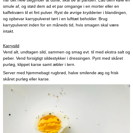
når det hele begynder at dufte, skal de af panden. Lad dem køle en
smule af, og stød dem ad et par omgange i en morter eller en
kaffekværn til et fint pulver. Ryst de øvrige krydderier i blandingen,
og opbevar karrypulveret tørt i en lufttæt beholder. Brug
karrypulveret inden for en måneds tid, hvis smagen skal være
intakt.
Karrysild
Vend alt, undtagen sild, sammen og smag evt. til med ekstra salt og
peber. Vend forsigtigt sildestykker i dressingen. Pynt med skåret
purløg, klippet karse samt æbler i tern.
Server med hjemmebagt rugbrød, halve smilende æg og frisk
skåret purløg eller karse.