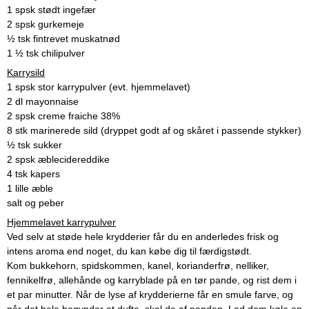
1 spsk stødt ingefær
2 spsk gurkemeje
½ tsk fintrevet muskatnød
1 ½ tsk chilipulver
Karrysild
1 spsk stor karrypulver (evt. hjemmelavet)
2 dl mayonnaise
2 spsk creme fraiche 38%
8 stk marinerede sild (dryppet godt af og skåret i passende stykker)
½ tsk sukker
2 spsk æblecidereddike
4 tsk kapers
1 lille æble
salt og peber
Hjemmelavet karrypulver
Ved selv at støde hele krydderier får du en anderledes frisk og
intens aroma end noget, du kan købe dig til færdigstødt.
Kom bukkehorn, spidskommen, kanel, korianderfrø, nelliker,
fennikelfrø, allehånde og karryblade på en tør pande, og rist dem i
et par minutter. Når de lyse af krydderierne får en smule farve, og