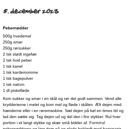
5. december 2023
Pebernødder
500g hvedemel
250g smør
250g rørsukker
2 tsk stødt ingefær
2 tsk hvid peber
1 tsk kanel
1 tsk kardemomme
1 tsk bagepulver
1 tsk natron
1 dl piskefløde
Kom sukker og smør i en skål og rør det godt sammen. Vend alle
krydderierne i melet og kom mel og fløde i skålen. Ælt dejen med
hænderne eller i en røremaskine. Sæt dejen på køl en times tid og
lad den sætte sig. Tag dejen ud og del den i fire stykker. Rul hver
portion i et langt stykke og skær små bidder af. Form/rul
pebernødderne og læg dem på en plade beklædt med bagepapir.