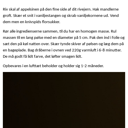
Riv skal af appelsinen på den fine side af dit rivejern. Hak mandlerne
groft. Skær et snit i vaniljestangen og skrab vaniljekornene ud. Vend
dem men en knivspids florsukker.
Rør alle ingredienserne sammen, til du har en homogen masse. Rul
massen til en lang pølse med en diameter på 5 cm. Pak den ind i folie og
sæt den på køl natten over. Skær tynde skiver af pølsen og læg dem på
en bageplade. Bag dråberne i ovnen ved 220g varmluft i 6-8 minutter.
De må godt få lidt farve, det løfter smagen lidt.
Opbevares i en lufttæt beholder og holder sig 1-2 måneder.