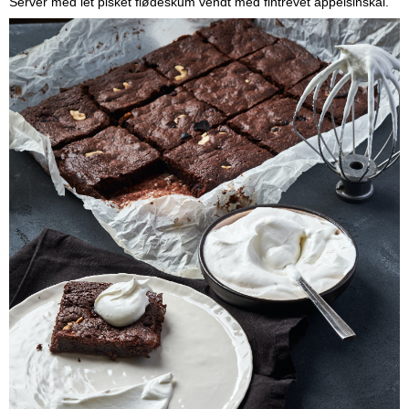
Server med let pisket flødeskum vendt med fintrevet appelsinskal.