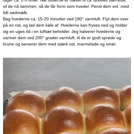
tager ca. 2-3 timer. Når bollerne er hævet til ca. dobbelt størrelse,
vil de nå sammen, så de får form som hveder. Pensl dem evt. med
lidt sødmælk.
Bag hvederne ca. 15-20 minutter ved 180° varmluft. Flyt dem over
på en rist, og lad dem køle af. Hvederne kan fryses ned og holder
sig en uges tid i en lufttæt beholder. Jeg halverer hvederne og
varmer dem ved 200° grader varmluft, til de er godt sprøde og
brune og serverer dem med stærk ost, marmelade og smør.