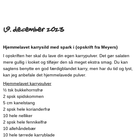
19. december 2023
Hjemmelavet karrysild med spark i (opskrift fra Meyers)
I opskriften her skal du lave din egen karrypulver. Det gør salaten
mere gullig i looket og tilføjer den så meget ekstra smag. Du kan
sagtens benytte en god færdigblandet karry, men har du tid og lyst,
kan jeg anbefale det hjemmelavede pulver.
Hjemmelavet karrypulver
½ tsk bukkehornsfrø
2 spsk spidskommen
5 cm kanelstang
2 spsk hele korianderfrø
10 hele nelliker
2 spsk hele fennikelfrø
10 allehåndebær
10 hele tørrede karryblade