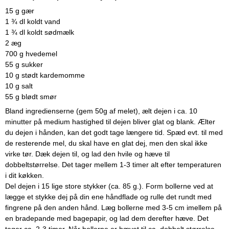
15 g gær
1 ¾ dl koldt vand
1 ¾ dl koldt sødmælk
2 æg
700 g hvedemel
55 g sukker
10 g stødt kardemomme
10 g salt
55 g blødt smør
Bland ingredienserne (gem 50g af melet), ælt dejen i ca. 10
minutter på medium hastighed til dejen bliver glat og blank. Ælter
du dejen i hånden, kan det godt tage længere tid. Spæd evt. til med
de resterende mel, du skal have en glat dej, men den skal ikke
virke tør. Dæk dejen til, og lad den hvile og hæve til
dobbeltstørrelse. Det tager mellem 1-3 timer alt efter temperaturen
i dit køkken.
Del dejen i 15 lige store stykker (ca. 85 g.). Form bollerne ved at
lægge et stykke dej på din ene håndflade og rulle det rundt med
fingrene på den anden hånd. Læg bollerne med 3-5 cm imellem på
en bradepande med bagepapir, og lad dem derefter hæve. Det