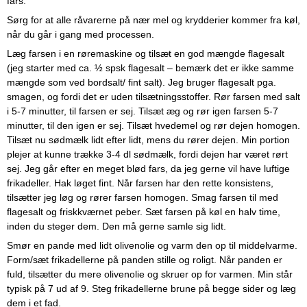
fars.
Sørg for at alle råvarerne på nær mel og krydderier kommer fra køl,
når du går i gang med processen.
Læg farsen i en røremaskine og tilsæt en god mængde flagesalt
(jeg starter med ca. ½ spsk flagesalt – bemærk det er ikke samme
mængde som ved bordsalt/ fint salt). Jeg bruger flagesalt pga.
smagen, og fordi det er uden tilsætningsstoffer. Rør farsen med salt
i 5-7 minutter, til farsen er sej. Tilsæt æg og rør igen farsen 5-7
minutter, til den igen er sej. Tilsæt hvedemel og rør dejen homogen.
Tilsæt nu sødmælk lidt efter lidt, mens du rører dejen. Min portion
plejer at kunne trække 3-4 dl sødmælk, fordi dejen har været rørt
sej. Jeg går efter en meget blød fars, da jeg gerne vil have luftige
frikadeller. Hak løget fint. Når farsen har den rette konsistens,
tilsætter jeg løg og rører farsen homogen. Smag farsen til med
flagesalt og friskkværnet peber. Sæt farsen på køl en halv time,
inden du steger dem. Den må gerne samle sig lidt.
Smør en pande med lidt olivenolie og varm den op til middelvarme.
Form/sæt frikadellerne på panden stille og roligt. Når panden er
fuld, tilsætter du mere olivenolie og skruer op for varmen. Min står
typisk på 7 ud af 9. Steg frikadellerne brune på begge sider og læg
dem i et fad.