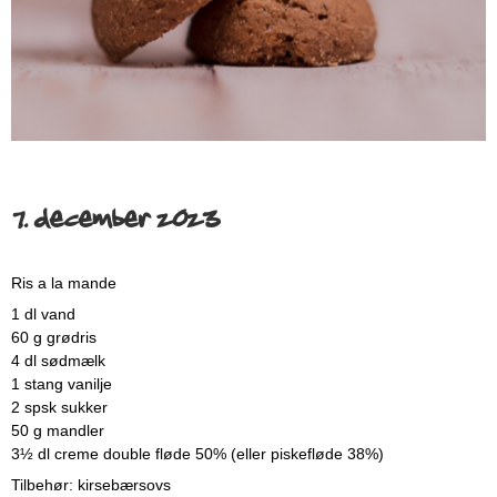
7. december 2023
Ris a la mande
1 dl vand
60 g grødris
4 dl sødmælk
1 stang vanilje
2 spsk sukker
50 g mandler
3½ dl creme double fløde 50% (eller piskefløde 38%)
Tilbehør: kirsebærsovs