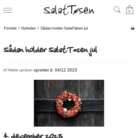
0
Forside
/
Nyheder
/
Sådan holder SalatTøsen jul
Sådan holder SalatTøsen jul
oprettet d.
04/12 2023
Af
Mette Løvbom
4. december 2023