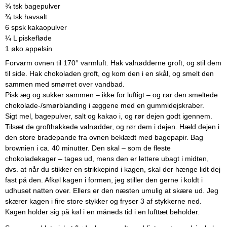
¾ tsk bagepulver
¾ tsk havsalt
6 spsk kakaopulver
¼ L piskefløde
1 øko appelsin
Forvarm ovnen til 170° varmluft. Hak valnødderne groft, og stil dem
til side. Hak chokoladen groft, og kom den i en skål, og smelt den
sammen med smørret over vandbad.
Pisk æg og sukker sammen – ikke for luftigt – og rør den smeltede
chokolade-/smørblanding i æggene med en gummidejskraber.
Sigt mel, bagepulver, salt og kakao i, og rør dejen godt igennem.
Tilsæt de grofthakkede valnødder, og rør dem i dejen. Hæld dejen i
den store bradepande fra ovnen beklædt med bagepapir. Bag
brownien i ca. 40 minutter. Den skal – som de fleste
chokoladekager – tages ud, mens den er lettere ubagt i midten,
dvs. at når du stikker en strikkepind i kagen, skal der hænge lidt dej
fast på den. Afkøl kagen i formen, jeg stiller den gerne i koldt i
udhuset natten over. Ellers er den næsten umulig at skære ud. Jeg
skærer kagen i fire store stykker og fryser 3 af stykkerne ned.
Kagen holder sig på køl i en måneds tid i en lufttæt beholder.