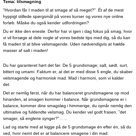
Tema: tilsmagning
"Hvordan får I maden til at smage af så meget?". Ét af de mest
hyppigt stillede spørgsmål på vores kurser og vores nye online
forløb. Måske du også kender udfordringen?
Du er ikke den eneste. Derfor har vi igen i dag fokus på smag, hvor
vi vil forsøge at dele nogle af vores bedste tips med dig, så du kan
få maden til at blive velsmagende. Uden nødvendigvis at hælde
masser af salt i maden!
Du har garanteret hørt det før. De 5 grundsmage; salt, sødt, surt,
bittert og umami. Faktum er, at det er med disse 5 engle, du skaber
velsmagende og harmonisk mad. Mad i harmoni, som vi kalder
det.
Det er nemlig først, når du har balanceret grundsmagene op mod
hinanden, at smagen kommer i balance. Når grundsmagene er i
balance, kommer dine smagsløg i himmerige, du opnår nemlig den
ultimative og fuldendte velsmag. Du kender vel godt frasen, ”det
smager, så englene synger?”……
Lad og starte med at kigge på de 5 grundsmage én efter én, så du
ved, hvor nemt det er at balancere smagene i din mad.