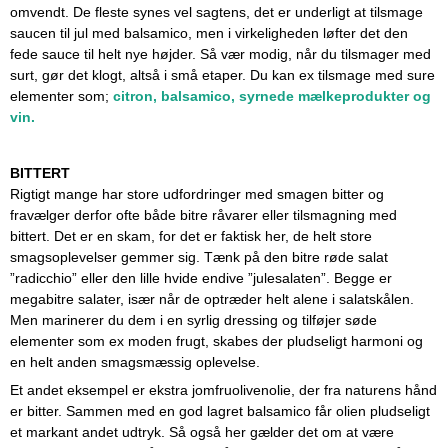
omvendt. De fleste synes vel sagtens, det er underligt at tilsmage
saucen til jul med balsamico, men i virkeligheden løfter det den
fede sauce til helt nye højder. Så vær modig, når du tilsmager med
surt, gør det klogt, altså i små etaper. Du kan ex tilsmage med sure
elementer som;
citron, balsamico
, syrnede mælkeprodukter og
vin.
BITTERT
Rigtigt mange har store udfordringer med smagen bitter og
fravælger derfor ofte både bitre råvarer eller tilsmagning med
bittert. Det er en skam, for det er faktisk her, de helt store
smagsoplevelser gemmer sig. Tænk på den bitre røde salat
”radicchio” eller den lille hvide endive ”julesalaten”. Begge er
megabitre salater, især når de optræder helt alene i salatskålen.
Men marinerer du dem i en syrlig dressing og tilføjer søde
elementer som ex moden frugt, skabes der pludseligt harmoni og
en helt anden smagsmæssig oplevelse.
Et andet eksempel er ekstra jomfruolivenolie, der fra naturens hånd
er bitter. Sammen med en god lagret balsamico får olien pludseligt
et markant andet udtryk. Så også her gælder det om at være