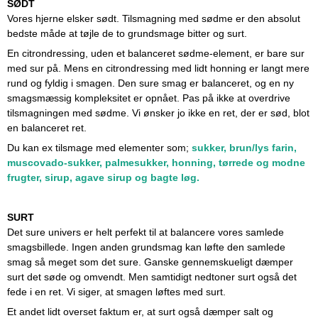
SØDT
Vores hjerne elsker sødt. Tilsmagning med sødme er den absolut
bedste måde at tøjle de to grundsmage bitter og surt.
En citrondressing, uden et balanceret sødme-element, er bare sur
med sur på. Mens en citrondressing med lidt honning er langt mere
rund og fyldig i smagen. Den sure smag er balanceret, og en ny
smagsmæssig kompleksitet er opnået. Pas på ikke at overdrive
tilsmagningen med sødme. Vi ønsker jo ikke en ret, der er sød, blot
en balanceret ret.
Du kan ex tilsmage med elementer som;
sukker, brun/lys farin,
muscovado-sukker, palmesukker, honning,
tørrede og modne
frugter, sirup, agave sirup
og bagte løg.
SURT
Det sure univers er helt perfekt til at balancere vores samlede
smagsbillede. Ingen anden grundsmag kan løfte den samlede
smag så meget som det sure. Ganske gennemskueligt dæmper
surt det søde og omvendt. Men samtidigt nedtoner surt også det
fede i en ret. Vi siger, at smagen løftes med surt.
Et andet lidt overset faktum er, at surt også dæmper salt og