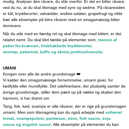
modig. Analyser den råvare, du står overfor. Er det en bitter råvare,
ved du nu, at du skal tilsmage med syre og sødme. På råvaresiden
er kål, krydderurter, valnødder, endive-salater, grapefrugt og vilde
bær alle eksempler på bitre råvarer med en smagsmæssig bitter
dominans.
Når du står med en færdig ret og skal tilsmage med bittert, er det
relativt nemt. Du skal blot tænke på elementer som;
masser af
peber fra kværnen, friskhakkede krydderurter,
sennep,
peberrod, kaffe
og ekstra jomfruolivenolie
.
UMANI
Kongen over alle de andre grundsmage 👑
Vi kalder den smagsmæssige fornemmelse, umami giver, for
kødfylde eller mundfylde. Det udefinerbare, der pludselig samler de
øvrige grundsmage, stiller dem pænt op på række og skaber den
harmoni, vi har drømt om.
Tang, fisk, kød, svampe er alle råvarer, der er rige på grundsmagen
umami. Men som tilsmagning kan du også arbejde med
soltørret
tomat, svampepulver, parmesan, miso
, fish sauce, soja
sauce
og engelsk sauce.
Alle eksempler på elementer du kan