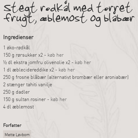
Stegt rødkål med tørret
frugt, æblemost og blåbær
Ingredienser
1 øko-rødkål
150 g rørsukker x2 -
køb her
½ dl ekstra jomfru olivenolie x2 -
køb her
1 dl æblecidereddike x2 -
køb her
250 g frosne blåbær (alternativt brombær eller aroniabær)
2 stænger tahiti vanilje
250 g dadler
150 g sultan rosiner -
køb her
4 dl æblemost
Forfatter
Mette Løvbom