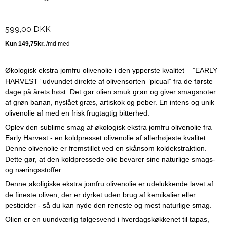
599,00 DKK
Økologisk ekstra jomfru olivenolie i den ypperste kvalitet – ”EARLY
HARVEST” udvundet direkte af olivensorten ”picual” fra de første
dage på årets høst. Det gør olien smuk grøn og giver smagsnoter
af grøn banan, nyslået græs, artiskok og peber. En intens og unik
olivenolie af med en frisk frugtagtig bitterhed.
Oplev den sublime smag af økologisk ekstra jomfru olivenolie fra
Early Harvest - en koldpresset olivenolie af allerhøjeste kvalitet.
Denne olivenolie er fremstillet ved en skånsom koldekstraktion.
Dette gør, at den koldpressede olie bevarer sine naturlige smags-
og næringsstoffer.
Denne økoligiske ekstra jomfru olivenolie er udelukkende lavet af
de fineste oliven, der er dyrket uden brug af kemikalier eller
pesticider - så du kan nyde den reneste og mest naturlige smag.
Olien er en uundværlig følgesvend i hverdagskøkkenet til tapas,