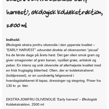
harvest’, Økologisk koldekstraktion,
2500 ml
Indhold:
Økologisk ekstra jomfru olivenolie i den ypperste kvalitet –
”EARLY HARVEST” udvundet direkte af olivensorten ”picual”
fra de første dage på årets høst. Det gør olien smuk grøn og
giver smagsnoter af grøn banan, nyslået græs, artiskok og
peber. En intens og unik olivenolie af allerhøjeste kvalitet med
en frisk frugtagtig bitterhed. Olien, der er koldekstraheret
(koldpresset), er en uundværlig følgesvend i
hverdagskøkkenet til tapas, dressinger og stegning. Priser fra
130 kr. pr. liter.
EKSTRA JOMFRU OLIVENOLIE ‘Early harvest’ – Økologisk
Koldekstraktion, 2500 ml