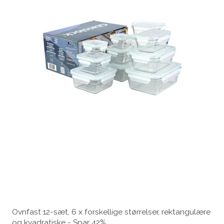
Ovnfast 12-sæt, 6 x forskellige størrelser, rektangulære
og kvadratiske - Spar 42%