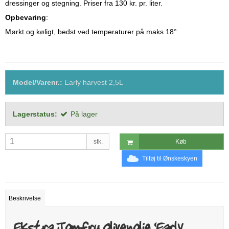
dressinger og stegning. Priser fra 130 kr. pr. liter.
Opbevaring
:
Mørkt og køligt, bedst ved temperaturer på maks 18°
Model/Varenr.:
Early harvest 2,5L
Lagerstatus:
På lager
stk.
Køb
Tilføj til Ønskeskyen
Beskrivelse
Ekstra Jomfru Olivenolie ‘Early