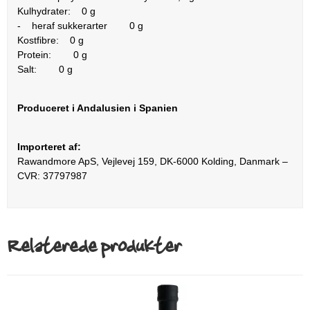
Kulhydrater: 0 g
- heraf sukkerarter 0 g
Kostfibre: 0 g
Protein: 0 g
Salt: 0 g
Produceret i Andalusien i Spanien
Importeret af:
Rawandmore ApS, Vejlevej 159, DK-6000 Kolding, Danmark –
CVR: 37797987
Relaterede produkter