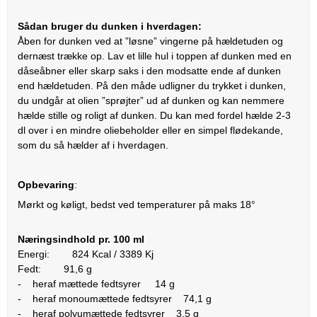
Sådan bruger du dunken i hverdagen:
Åben for dunken ved at ”løsne” vingerne på hældetuden og
dernæst trække op. Lav et lille hul i toppen af dunken med en
dåseåbner eller skarp saks i den modsatte ende af dunken
end hældetuden. På den måde udligner du trykket i dunken,
du undgår at olien ”sprøjter” ud af dunken og kan nemmere
hælde stille og roligt af dunken. Du kan med fordel hælde 2-3
dl over i en mindre oliebeholder eller en simpel flødekande,
som du så hælder af i hverdagen.
Opbevaring
:
Mørkt og køligt, bedst ved temperaturer på maks 18°
Næringsindhold pr. 100 ml
Energi: 824 Kcal / 3389 Kj
Fedt: 91,6 g
- heraf mættede fedtsyrer 14 g
- heraf monoumættede fedtsyrer 74,1 g
- heraf polyumættede fedtsyrer 3,5 g