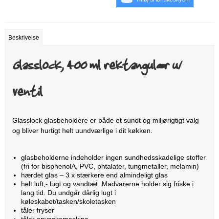
Beskrivelse
Glasslock, 400 ml rektangulær u/
ventil
Glasslock glasbeholdere er både et sundt og miljørigtigt valg
og bliver hurtigt helt uundværlige i dit køkken.
glasbeholderne indeholder ingen sundhedsskadelige stoffer
(fri for bisphenolA, PVC, phtalater, tungmetaller, melamin)
hærdet glas – 3 x stærkere end almindeligt glas
helt luft,- lugt og vandtæt. Madvarerne holder sig friske i
lang tid. Du undgår dårlig lugt i
køleskabet/tasken/skoletasken
tåler fryser
tåler opvaskemaskine