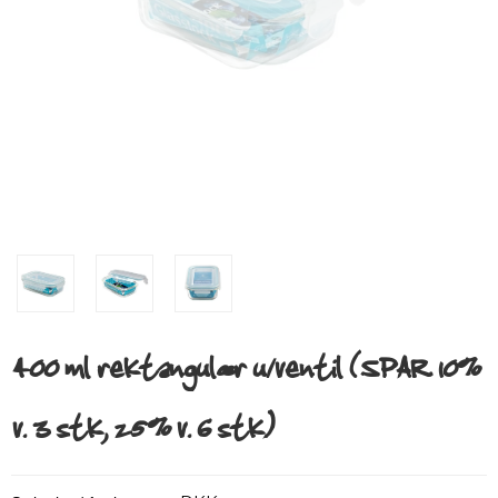
400 ml rektangulær u/ventil (SPAR 10%
v. 3 stk, 25% v. 6 stk.)