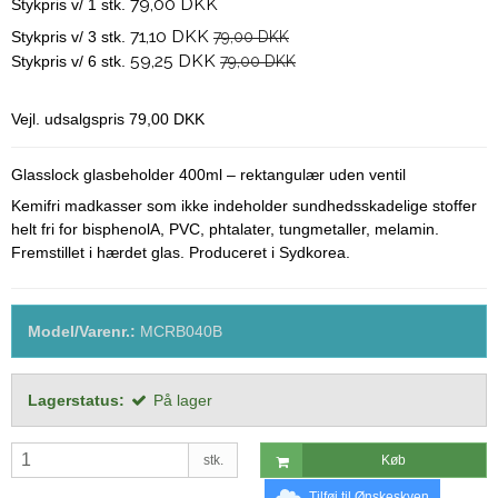
79,00 DKK
Stykpris v/ 1 stk.
71,10 DKK
Stykpris v/ 3 stk.
79,00 DKK
59,25 DKK
Stykpris v/ 6 stk.
79,00 DKK
Vejl. udsalgspris 79,00 DKK
Glasslock glasbeholder 400ml – rektangulær uden ventil
Kemifri madkasser som ikke indeholder sundhedsskadelige stoffer
helt fri for bisphenolA, PVC, phtalater, tungmetaller, melamin.
Fremstillet i hærdet glas. Produceret i Sydkorea.
Model/Varenr.:
MCRB040B
Lagerstatus:
På lager
stk.
Køb
Tilføj til Ønskeskyen