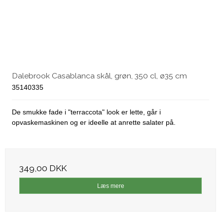
Dalebrook Casablanca skål, grøn, 350 cl, ø35 cm
35140335
De smukke fade i "terraccota" look er lette, går i
opvaskemaskinen og er ideelle at anrette salater på.
349,00 DKK
Læs mere