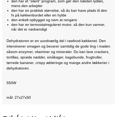
den har et "silent" program, som gør den næsten lydløs,
mens den arbejder
den har en praktisk størrelse, så du kan have plads til den
fx på køkkenbordet eller en hylde
den enkelt opbygget og nem at rengøre
den har en termostatreguleret motor, så den kun varmer,
når det er nødvendigt
Dehydratoren er en uundværlig del i rawfood-køkkenet. Den
intensiverer smagen og bevarer samtidig de gode ting i maden
såsom enzymer, vitaminer og mineraler. Du kan lave crackers,
tortillas, sprøde nødder, småkager, kagebunde, frugtruller,
tørrede bananer, crispy æbleringe og mange andre lækkerier i
dehydratoren.
550W
mål: 27x27x50