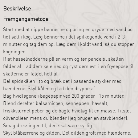
Beskrivelse
Fremgangsmetode
Start med at nippe bønnerne og bring en gryde med vand og
lidt salt i kog. Læg bønnerne i det spilkogende vand i 2-3
minutter og tag dem op. Læg dem i koldt vand, så du stopper
kogningen.
Rist hasselnødderne på en varm og tør pande til skallen
falder af. Lad dem køle ned og ryst dem evt. i en frysepose til
skallerne er faldet helt af.
Del spidskålen i to og bræk det i passende stykker med
hænderne. Skyl kålen og lad den dryppe af.
Bag hvidløgene i bagepapir ved 200 grader i 15 minutter.
Blend derefter balsamicoen, senneppen, havsalt,
friskkværnet peber og de bagte hvidløg til en masse. Tilsæt
olivenolieen mens du blender (jeg bruger en stavblender).
Smag dressingen til, den skal være syrlig.
Skyl blåbærrene og dilden. Del dilden groft med hænderne.