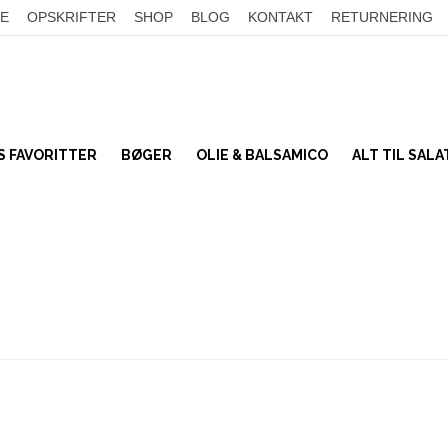
E
OPSKRIFTER
SHOP
BLOG
KONTAKT
RETURNERING
 FAVORITTER
BØGER
OLIE & BALSAMICO
ALT TIL SAL
TILSMAGNING
Bønner
SALATTOPPING
Linser
KORN
Frø og kerner
SER
UMAMI
Nødder
Tørret frugt & bær
Miso & soja
Kokos
Sennep & Sylt
BÆLGFRUGTER
SALATPAKKER