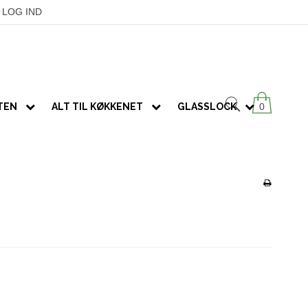
LOG IND
ATEN
ALT TIL KØKKENET
GLASSLOCK
0
SPIRER
KØKKENGREJ
OVNFASTE FADE
GLAS M/ VENTIL
Redskaber
Frø
GLAS U/ VENTIL
Fade & skåle
Spireglas
RUSTFRIT STÅL
Nature's Design
SÆT
Dehydratorer
TERMOKOPPER
MODULAR
PUKKA-te