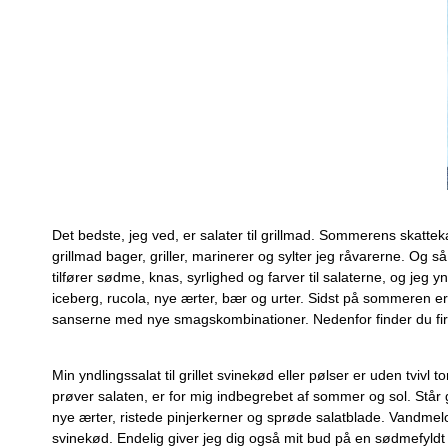
Det bedste, jeg ved, er salater til grillmad. Sommerens skatte
grillmad bager, griller, marinerer og sylter jeg råvarerne. Og 
tilfører sødme, knas, syrlighed og farver til salaterne, og jeg yn
iceberg, rucola, nye ærter, bær og urter. Sidst på sommeren er
sanserne med nye smagskombinationer. Nedenfor finder du fire a
Min yndlingssalat til grillet svinekød eller pølser er uden tvi
prøver salaten, er for mig indbegrebet af sommer og sol. Står 
nye ærter, ristede pinjerkerner og sprøde salatblade. Vandmelon
svinekød. Endelig giver jeg dig også mit bud på en sødmefyldt