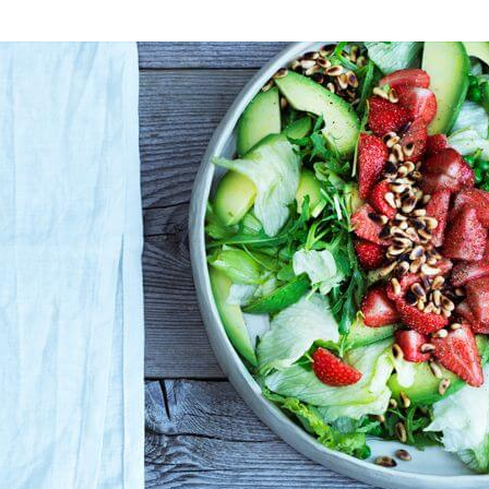
SØDT
Ærter