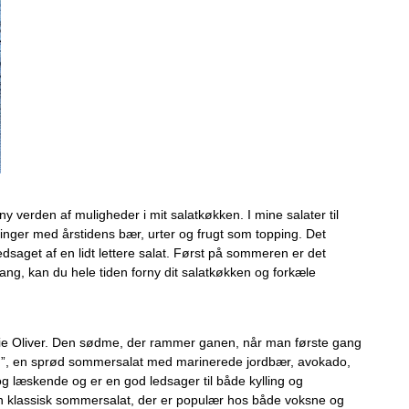
 verden af muligheder i mit salatkøkken. I mine salater til
eringer med årstidens bær, urter og frugt som topping. Det
 ledsaget af en lidt lettere salat. Først på sommeren er det
ang, kan du hele tiden forny dit salatkøkken og forkæle
, Jamie Oliver. Den sødme, der rammer ganen, når man første gang
laten”, en sprød sommersalat med marinerede jordbær, avokado,
 og læskende og er en god ledsager til både kylling og
 En klassisk sommersalat, der er populær hos både voksne og