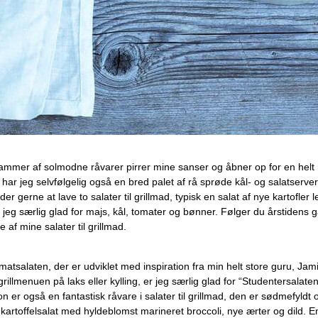
kammer af solmodne råvarer pirrer mine sanser og åbner op for en helt ny
så har jeg selvfølgelig også en bred palet af rå sprøde kål- og salatserv
der gerne at lave to salater til grillmad, typisk en salat af nye kartofler
 jeg særlig glad for majs, kål, tomater og bønner. Følger du årstidens g
f mine salater til grillmad.
vl tomatsalaten, der er udviklet med inspiration fra min helt store guru
grillmenuen på laks eller kylling, er jeg særlig glad for “Studentersa
 er også en fantastisk råvare i salater til grillmad, den er sødmefyldt
 kartoffelsalat med hyldeblomst marineret broccoli, nye ærter og dild.